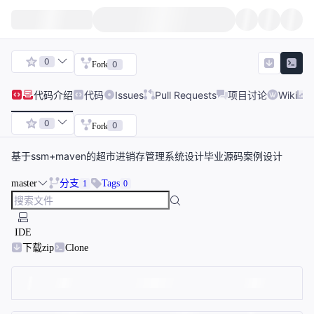
0
0
Fork
代码
介绍
代码
Issues
Pull Requests
项目讨论
Wiki
0
0
Fork
基于ssm+maven的超市进销存管理系统设计毕业源码案例设计
master
分支
Tags
1
0
IDE
下载zip
Clone