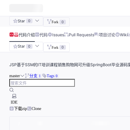
Star
0
0
Fork
代码
介绍
代码
Issues
Pull Requests
项目讨论
Wiki
Star
0
0
Fork
JSP基于SSM的IT培训课程销售购物网可升级SpringBoot毕业源
master
分支
Tags
1
0
IDE
下载zip
Clone