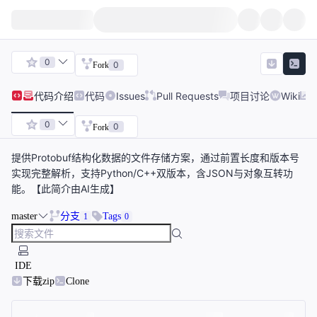
0
0
Fork
代码
介绍
代码
Issues
Pull Requests
项目讨论
Wiki
0
0
Fork
提供Protobuf结构化数据的文件存储方案，通过前置长度和版本号
实现完整解析，支持Python/C++双版本，含JSON与对象互转功
能。【此简介由AI生成】
master
分支
Tags
1
0
IDE
下载zip
Clone