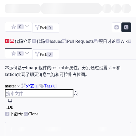
0
0
Fork
代码
介绍
代码
Issues
Pull Requests
项目讨论
Wiki
0
0
Fork
本示例基于Image组件的resizable属性，分别通过设置slice和
lattice实现了聊天消息气泡和可拉伸占位图。
master
分支
Tags
1
0
IDE
下载zip
Clone