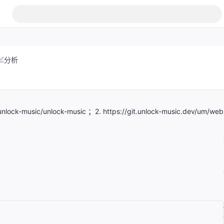
分析
sic/unlock-music ；2. https://git.unlock-music.dev/um/web