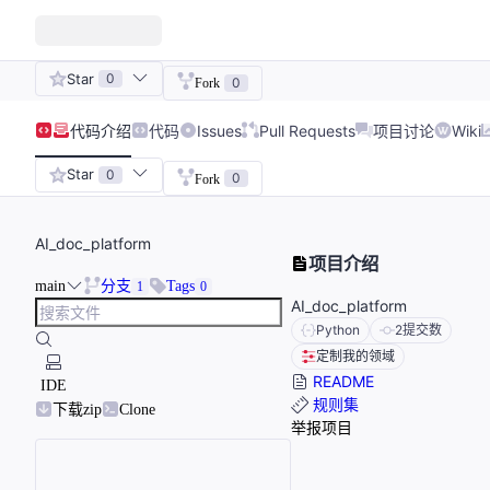
Star
0
0
Fork
代码
介绍
代码
Issues
Pull Requests
项目讨论
Wiki
Star
0
0
Fork
AI_doc_platform
项目介绍
main
分支
Tags
1
0
AI_doc_platform
Python
2
提交数
定制我的领域
README
IDE
规则集
下载zip
Clone
举报项目