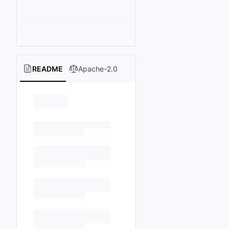
README
Apache-2.0