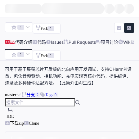
1
1
Fork
代码
介绍
代码
Issues
Pull Requests
项目讨论
Wiki
1
1
Fork
可用于基于展锐芯片开发板的北向应用开发调试，支持OHarmPi设
备，包含音频驱动、相机功能、充电实现等核心代码，提供编译、
烧录及多种硬件适配方法。【此简介由AI生成】
master
分支
Tags
2
0
IDE
下载zip
Clone