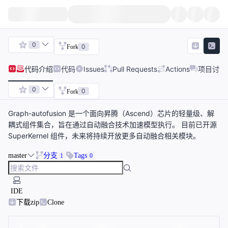
0
0
Fork
代码
介绍
代码
Issues
Pull Requests
Actions
项目讨论
0
0
Fork
Graph-autofusion 是一个面向昇腾（Ascend）芯片的轻量级、解
耦式组件集合，旨在通过自动融合技术加速模型执行。 目前已开源
SuperKernel 组件，未来将持续开放更多自动融合相关模块。
master
分支
Tags
1
0
IDE
下载zip
Clone