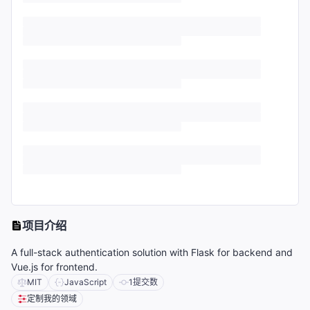
项目介绍
A full-stack authentication solution with Flask for backend and
Vue.js for frontend.
MIT
JavaScript
1
提交数
定制我的领域