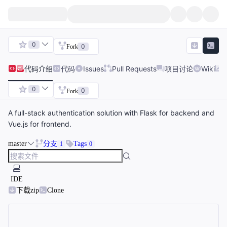
0
0
Fork
代码
介绍
代码
Issues
Pull Requests
项目讨论
Wiki
0
0
Fork
A full-stack authentication solution with Flask for backend and
Vue.js for frontend.
master
分支
Tags
1
0
IDE
下载zip
Clone