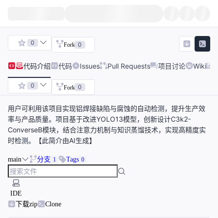
0
0
Fork
代码
介绍
代码
Issues
Pull Requests
项目讨论
Wiki
0
0
Fork
用户可利用该项目实现铝焊接缺陷与腐蚀的自动检测，提升生产效
率与产品质量。项目基于改进YOLO13模型，创新设计C3k2-
ConverseB模块，结合注意力机制与知识蒸馏技术，实现高精度实
时检测。【此简介由AI生成】
main
分支
Tags
1
0
IDE
下载zip
Clone