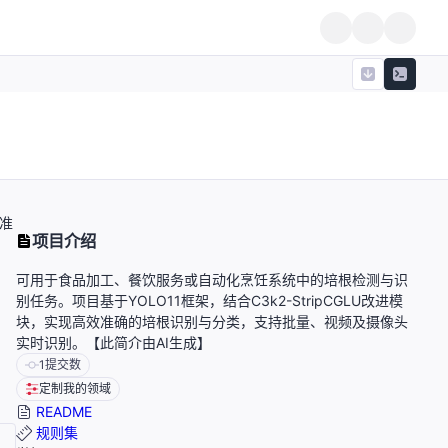
效准
项目介绍
可用于食品加工、餐饮服务或自动化烹饪系统中的培根检测与识
别任务。项目基于YOLO11框架，结合C3k2-StripCGLU改进模
块，实现高效准确的培根识别与分类，支持批量、视频及摄像头
实时识别。【此简介由AI生成】
1
提交数
定制我的领域
README
规则集