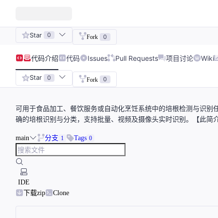
Star
0
0
Fork
代码
介绍
代码
Issues
Pull Requests
项目讨论
Wiki
Star
0
0
Fork
可用于食品加工、餐饮服务或自动化烹饪系统中的培根检测与识别任务。项
确的培根识别与分类，支持批量、视频及摄像头实时识别。【此简介
main
分支
Tags
1
0
IDE
下载zip
Clone