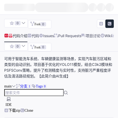
0
0
Fork
代码
介绍
代码
Issues
Pull Requests
项目讨论
Wiki
0
0
Fork
可用于智能洗车系统、车辆健康监测等场景，实现汽车脏污区域和
类型的自动识别。项目基于优化的YOLO11模型，结合C3k2模块和
PSFSConv策略，提升了检测精度与实时性，支持脏污严重程度评
估及清洁路径规划。【此简介由AI生成】
main
分支
Tags
1
0
IDE
下载zip
Clone