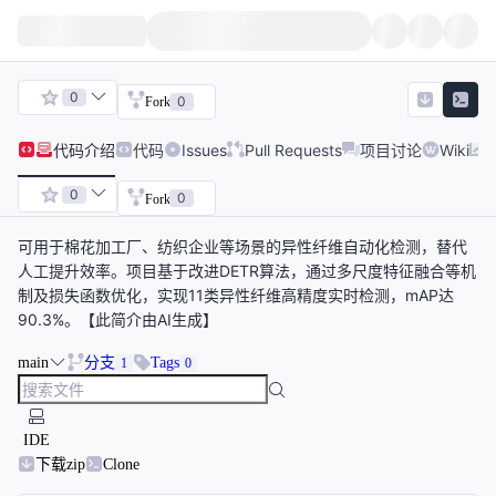
0
0
Fork
代码
介绍
代码
Issues
Pull Requests
项目讨论
Wiki
0
0
Fork
可用于棉花加工厂、纺织企业等场景的异性纤维自动化检测，替代
人工提升效率。项目基于改进DETR算法，通过多尺度特征融合等机
制及损失函数优化，实现11类异性纤维高精度实时检测，mAP达
90.3%。【此简介由AI生成】
main
分支
Tags
1
0
IDE
下载zip
Clone