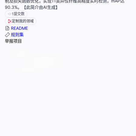
制及损失函数优化，实现11类异性纤维高精度实时检测，mAP达
90.3%。【此简介由AI生成】
1
提交数
定制我的领域
README
规则集
举报项目