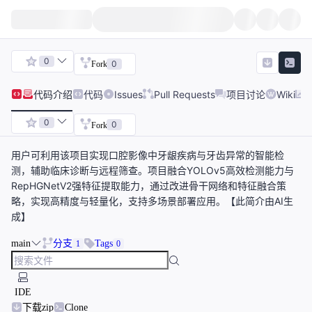
0
0
Fork
代码
介绍
代码
Issues
Pull Requests
项目讨论
Wiki
0
0
Fork
用户可利用该项目实现口腔影像中牙龈疾病与牙齿异常的智能检
测，辅助临床诊断与远程筛查。项目融合YOLOv5高效检测能力与
RepHGNetV2强特征提取能力，通过改进骨干网络和特征融合策
略，实现高精度与轻量化，支持多场景部署应用。【此简介由AI生
成】
main
分支
Tags
1
0
IDE
下载zip
Clone