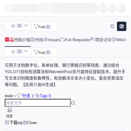
0
0
Fork
代码
介绍
代码
Issues
Pull Requests
项目讨论
Wiki
0
0
Fork
可用于文档数字化、表单处理、银行票据识别等场景，通过结合
YOLO11目标检测算法和WaveletPool多尺度特征提取技术，提升手
写文本识别精度和鲁棒性，有效解决文本大小变化、复杂背景适应
等问题。【此简介由AI生成】
main
分支
Tags
1
0
IDE
下载zip
Clone