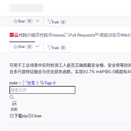
Star
0
0
Fork
代码
介绍
代码
Issues
Pull Requests
项目讨论
Wiki
Star
0
0
Fork
可用于工业场景中实时检测工人是否正确佩戴安全帽、安全带等防护装备
合多尺度特征融合与优化损失函数，实现92.7% mAP@0.5精度和4
main
分支
Tags
1
0
IDE
下载zip
Clone