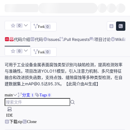
0
0
Fork
代码
介绍
代码
Issues
Pull Requests
项目讨论
Wiki
0
0
Fork
可用于工业设备金属表面腐蚀类型识别与缺陷检测，提高检测效率
与准确性。项目改进YOLO11模型，引入注意力机制、多尺度特征
融合和改进损失函数，支持点蚀、缝隙腐蚀等多种类型检测，在自
建数据集上mAP@0.5达95.3%。【此简介由AI生成】
main
分支
Tags
1
0
IDE
下载zip
Clone