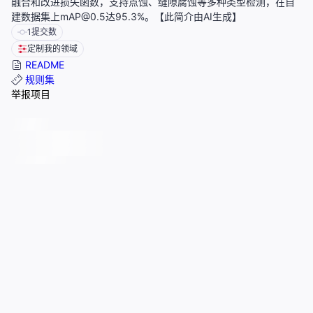
融合和改进损失函数，支持点蚀、缝隙腐蚀等多种类型检测，在自
建数据集上mAP@0.5达95.3%。【此简介由AI生成】
1
提交数
定制我的领域
README
规则集
举报项目