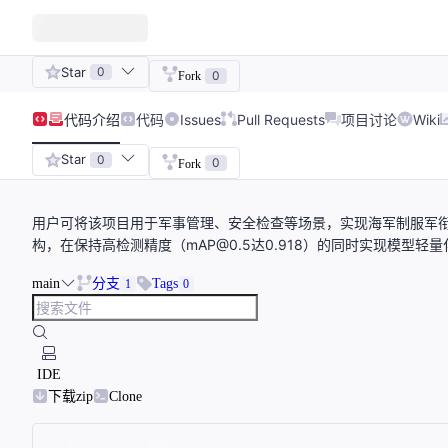
Star
0
0
Fork
代码
介绍
代码
Issues
Pull Requests
项目讨论
Wiki
Star
0
0
Fork
用户可将该项目用于军事管理、安全检查等场景，实现海军制服军衔的智能识
构，在保持高检测精度（mAP@0.5达0.918）的同时实现模型
main
分支
Tags
1
0
IDE
下载zip
Clone