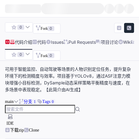
0
0
Fork
代码
介绍
代码
Issues
Pull Requests
项目讨论
Wiki
0
0
Fork
可用于智能监控、自动驾驶等场景的人物识别定位任务，提升复杂
环境下的检测精度与效率。项目基于YOLOv8，通过ASF注意力模
块增强小目标检测，DySample动态采样策略平衡精度与速度，在
多场景中表现稳定。【此简介由AI生成】
main
分支
Tags
1
0
IDE
下载zip
Clone