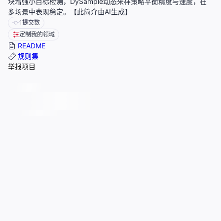
块增强小目标检测，DySample动态采样策略平衡精度与速度，在
多场景中表现稳定。【此简介由AI生成】
1
提交数
定制我的领域
README
规则集
举报项目