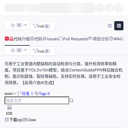
0
0
Fork
代码
介绍
代码
Issues
Pull Requests
项目讨论
Wiki
0
0
Fork
可用于工业管道内壁缺陷的自动检测与分类，提升检测效率和精
度。项目基于YOLOv10n模型，结合ContextGuideFPN特征融合机
制，能识别腐蚀、裂纹等缺陷，支持实时处理，适用于工业安全检
测场景。【此简介由AI生成】
main
分支
Tags
1
0
IDE
下载zip
Clone