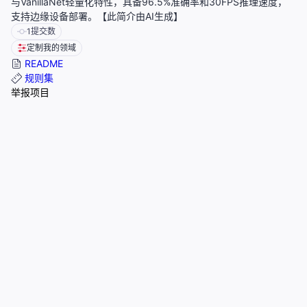
与VanillaNet轻量化特性，具备96.5%准确率和30FPS推理速度，
支持边缘设备部署。【此简介由AI生成】
1
提交数
定制我的领域
README
规则集
举报项目