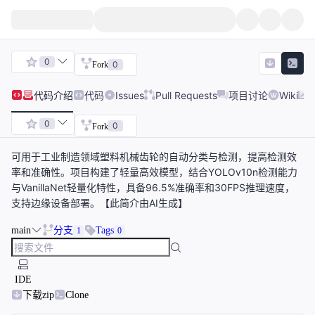
0
0
Fork
代码
介绍
代码
Issues
Pull Requests
项目讨论
Wiki
0
0
Fork
可用于工业制造领域塑料机械齿轮的自动分类与检测，提高检测效
率和准确性。项目构建了轻量高效模型，结合YOLOv10n检测能力
与VanillaNet轻量化特性，具备96.5%准确率和30FPS推理速度，
支持边缘设备部署。【此简介由AI生成】
main
分支
Tags
1
0
IDE
下载zip
Clone