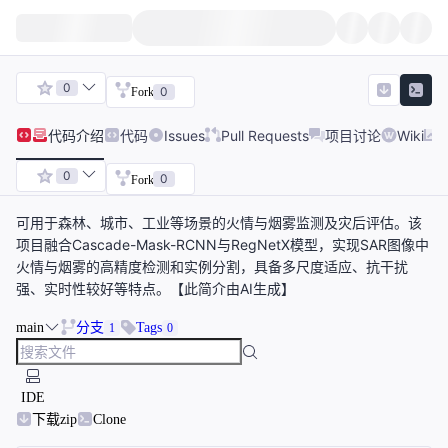
0
0
Fork
代码
介绍
代码
Issues
Pull Requests
项目讨论
Wiki
0
0
Fork
可用于森林、城市、工业等场景的火情与烟雾监测及灾后评估。该
项目融合Cascade-Mask-RCNN与RegNetX模型，实现SAR图像中
火情与烟雾的高精度检测和实例分割，具备多尺度适应、抗干扰
强、实时性较好等特点。【此简介由AI生成】
main
分支
Tags
1
0
IDE
下载zip
Clone