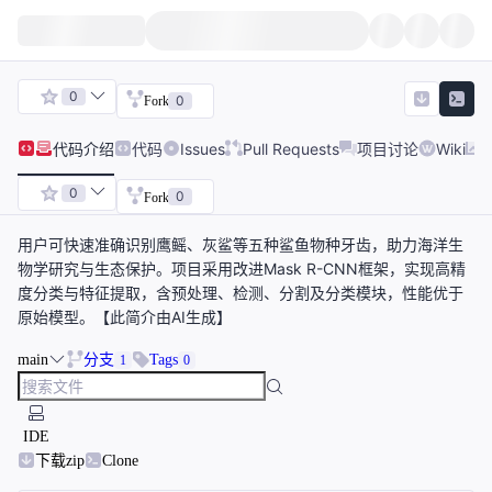
0
0
Fork
代码
介绍
代码
Issues
Pull Requests
项目讨论
Wiki
0
0
Fork
用户可快速准确识别鹰鳐、灰鲨等五种鲨鱼物种牙齿，助力海洋生
物学研究与生态保护。项目采用改进Mask R-CNN框架，实现高精
度分类与特征提取，含预处理、检测、分割及分类模块，性能优于
原始模型。【此简介由AI生成】
main
分支
Tags
1
0
IDE
下载zip
Clone