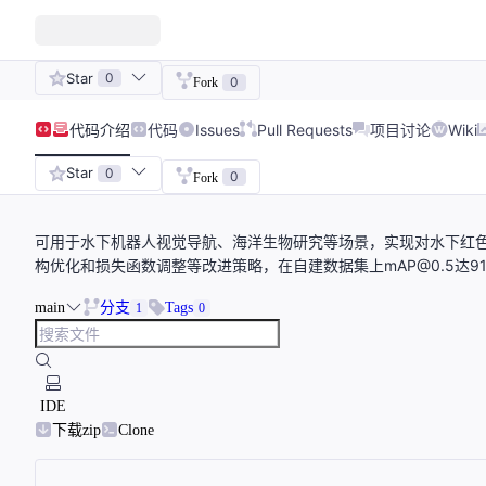
Star
0
0
Fork
代码
介绍
代码
Issues
Pull Requests
项目讨论
Wiki
Star
0
0
Fork
可用于水下机器人视觉导航、海洋生物研究等场景，实现对水下红
构优化和损失函数调整等改进策略，在自建数据集上mAP@0.5达91
main
分支
Tags
1
0
IDE
下载zip
Clone