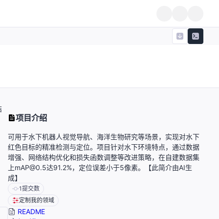
结
项目介绍
可用于水下机器人视觉导航、海洋生物研究等场景，实现对水下
红色目标的精准检测与定位。项目针对水下环境特点，通过数据
增强、网络结构优化和损失函数调整等改进策略，在自建数据集
上mAP@0.5达91.2%，定位误差小于5像素。【此简介由AI生
成】
1
提交数
定制我的领域
README