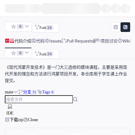
6
24
Fork
代码
介绍
代码
Issues
Pull Requests
8
项目讨论
Wiki
6
24
Fork
《现代鸿蒙开发技术》是一门大三选修的模块课程，主要是采用现
代开发的理念和方法进行鸿蒙项目开发，本仓库用于学生课上作业
提交。
main
分支
Tags
51
0
IDE
下载zip
Clone