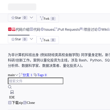
Star
0
0
Fork
代码
介绍
代码
Issues
Pull Requests
项目讨论
Wiki
Star
0
0
Fork
为非计算机科班出身 (例如财经类高校金融学院) 同学量身定制，
科研/创新工作。案例以量化投资为主线，涉及 Bash、Python、
分析师、数据科学家、数据决策者、量化投资人)。
main
分支
Tags
1
0
IDE
下载zip
Clone