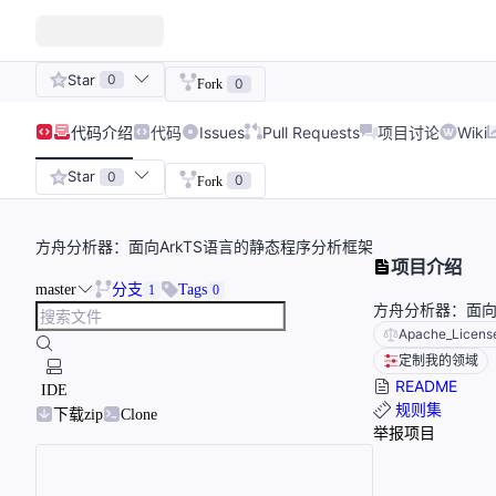
Star
0
0
Fork
代码
介绍
代码
Issues
Pull Requests
项目讨论
Wiki
Star
0
0
Fork
方舟分析器：面向ArkTS语言的静态程序分析框架
项目介绍
master
分支
Tags
1
0
方舟分析器：面向
Apache_Licens
定制我的领域
README
IDE
规则集
下载zip
Clone
举报项目