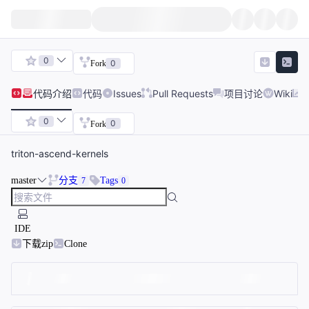
0
0
Fork
代码
介绍
代码
Issues
Pull Requests
项目讨论
Wiki
0
0
Fork
triton-ascend-kernels
master
分支
Tags
7
0
IDE
下载zip
Clone