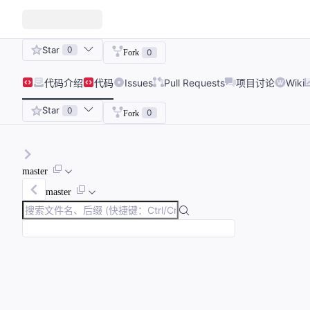
Star
0
0
Fork
代码
介绍
代码
Issues
Pull Requests
项目讨论
Wiki
Star
0
0
Fork
master
master