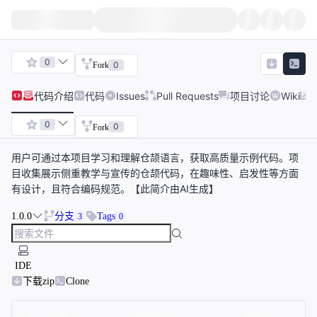
0
0
Fork
代码
介绍
代码
Issues
Pull Requests
项目讨论
Wiki
0
0
Fork
用户可通过本项目学习和理解仓颉语言，获取高质量示例代码。项
目收集展示侧重教学与宣传的仓颉代码，在趣味性、启发性等方面
有设计，且符合编码规范。【此简介由AI生成】
1.0.0
分支
Tags
3
0
IDE
下载zip
Clone