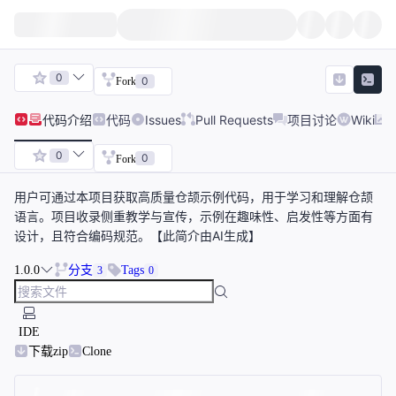
0
0
Fork
代码
介绍
代码
Issues
Pull Requests
项目讨论
Wiki
0
0
Fork
用户可通过本项目获取高质量仓颉示例代码，用于学习和理解仓颉
语言。项目收录侧重教学与宣传，示例在趣味性、启发性等方面有
设计，且符合编码规范。【此简介由AI生成】
1.0.0
分支
Tags
3
0
IDE
下载zip
Clone