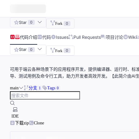
Star
0
0
Fork
代码
介绍
代码
Issues
Pull Requests
项目讨论
Wiki
Star
0
0
Fork
可用于端云各种场景下的应用程序开发，提供编译器、运行时、标准
导、测试用例及命令行工具，助力开发者高效开发。【此简介由AI
main
分支
Tags
1
0
IDE
下载zip
Clone