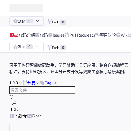
Star
0
0
Fork
代码
介绍
代码
Issues
Pull Requests
项目讨论
Wiki
Star
0
0
Fork
可用于构建智能编码助手、学习辅助工具等应用，整合仓颉编程语言
标注，支持RAG技术，涵盖分布式开发等鸿蒙生态核心场景案例。【
1.0.0
分支
Tags
2
0
IDE
下载zip
Clone