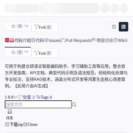
0
0
Fork
代码
介绍
代码
Issues
Pull Requests
项目讨论
Wiki
0
0
Fork
可用于构建仓颉语言智能编码助手、学习辅助工具等应用，整合官
方开发指南、API文档、典型代码示例及语法规范，经结构化处理与
专业标注，支持RAG技术，涵盖分布式开发等鸿蒙生态核心场景案
例。【此简介由AI生成】
1.0.0
分支
Tags
2
0
IDE
下载zip
Clone