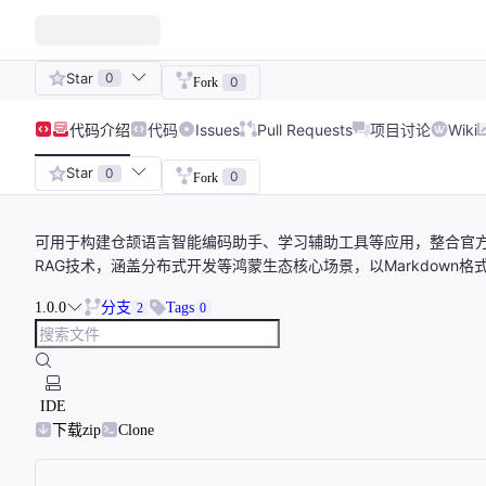
Star
0
0
Fork
代码
介绍
代码
Issues
Pull Requests
项目讨论
Wiki
Star
0
0
Fork
可用于构建仓颉语言智能编码助手、学习辅助工具等应用，整合官方
RAG技术，涵盖分布式开发等鸿蒙生态核心场景，以Markdown
1.0.0
分支
Tags
2
0
IDE
下载zip
Clone