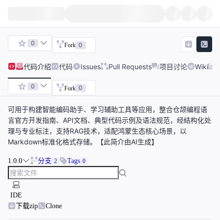
0
0
Fork
代码
介绍
代码
Issues
Pull Requests
项目讨论
Wiki
0
0
Fork
可用于构建智能编码助手、学习辅助工具等应用，整合仓颉编程语
言官方开发指南、API文档、典型代码示例及语法规范，经结构化处
理与专业标注，支持RAG技术，适配鸿蒙生态核心场景，以
Markdown标准化格式存储。【此简介由AI生成】
1.0.0
分支
Tags
2
0
IDE
下载zip
Clone