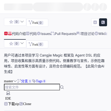
0
0
Fork
代码
介绍
代码
Issues
Pull Requests
项目讨论
Wiki
0
0
Fork
用户可通过本项目学习 Cangjie Magic 框架及 Agent DSL 的应
用，项目收集和展示高质量示例代码，侧重教学与宣传，示例在趣
味性、启发性等方面有设计，且符合仓颉编码规范。【此简介由AI
生成】
master
分支
Tags
1
0
IDE
下载zip
Clone