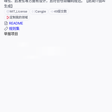
味性、启发性等方面有设计，且符合仓颉编码规范。【此简介由AI
生成】
MIT_License
Cangjie
49
提交数
定制我的领域
README
规则集
举报项目