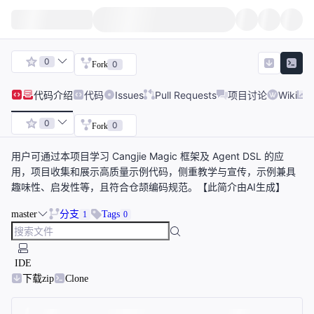
0
0
Fork
代码
介绍
代码
Issues
Pull Requests
项目讨论
Wiki
0
0
Fork
用户可通过本项目学习 Cangjie Magic 框架及 Agent DSL 的应
用，项目收集和展示高质量示例代码，侧重教学与宣传，示例兼具
趣味性、启发性等，且符合仓颉编码规范。【此简介由AI生成】
master
分支
Tags
1
0
IDE
下载zip
Clone