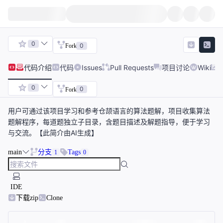
0
0
Fork
代码
介绍
代码
Issues
Pull Requests
项目讨论
Wiki
0
0
Fork
用户可通过该项目学习和参考仓颉语言的算法题解，项目收集算法
题解程序，每道题独立子目录，含题目描述及解题指导，便于学习
与交流。【此简介由AI生成】
main
分支
Tags
1
0
IDE
下载zip
Clone