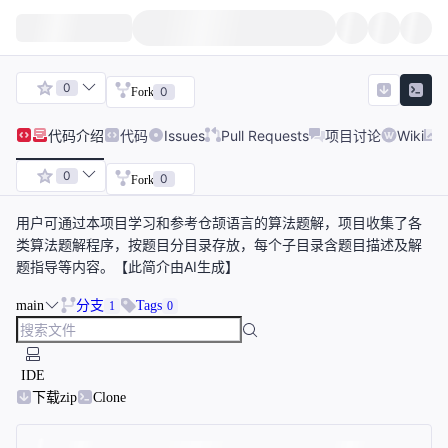
0
0
Fork
代码
介绍
代码
Issues
Pull Requests
项目讨论
Wiki
0
0
Fork
用户可通过本项目学习和参考仓颉语言的算法题解，项目收集了各
类算法题解程序，按题目分目录存放，每个子目录含题目描述及解
题指导等内容。【此简介由AI生成】
main
分支
Tags
1
0
IDE
下载zip
Clone