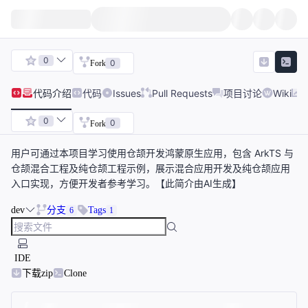
0
0
Fork
代码
介绍
代码
Issues
Pull Requests
项目讨论
Wiki
0
0
Fork
用户可通过本项目学习使用仓颉开发鸿蒙原生应用，包含 ArkTS 与
仓颉混合工程及纯仓颉工程示例，展示混合应用开发及纯仓颉应用
入口实现，方便开发者参考学习。【此简介由AI生成】
dev
分支
Tags
6
1
IDE
下载zip
Clone