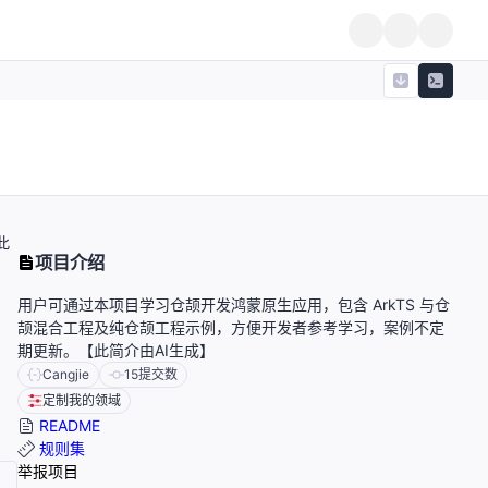
此
项目介绍
用户可通过本项目学习仓颉开发鸿蒙原生应用，包含 ArkTS 与仓
颉混合工程及纯仓颉工程示例，方便开发者参考学习，案例不定
期更新。【此简介由AI生成】
Cangjie
15
提交数
定制我的领域
README
规则集
举报项目