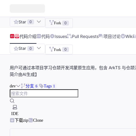
Star
0
0
Fork
代码
介绍
代码
Issues
Pull Requests
项目讨论
Wiki
Star
0
0
Fork
用户可通过本项目学习仓颉开发鸿蒙原生应用，包含 ArkTS 与
简介由AI生成】
dev
分支
Tags
6
1
IDE
下载zip
Clone