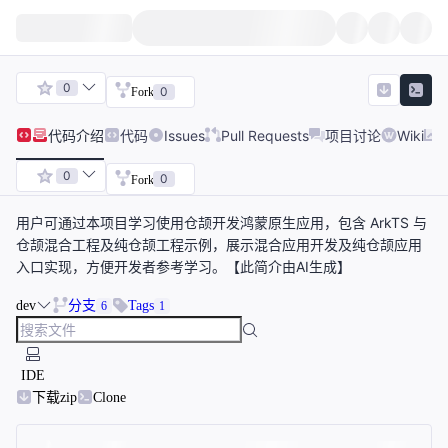
0
0
Fork
代码
介绍
代码
Issues
Pull Requests
项目讨论
Wiki
0
0
Fork
用户可通过本项目学习使用仓颉开发鸿蒙原生应用，包含 ArkTS 与
仓颉混合工程及纯仓颉工程示例，展示混合应用开发及纯仓颉应用
入口实现，方便开发者参考学习。【此简介由AI生成】
dev
分支
Tags
6
1
IDE
下载zip
Clone