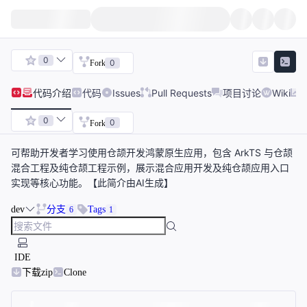
0
0
Fork
代码
介绍
代码
Issues
Pull Requests
项目讨论
Wiki
0
0
Fork
可帮助开发者学习使用仓颉开发鸿蒙原生应用，包含 ArkTS 与仓颉
混合工程及纯仓颉工程示例，展示混合应用开发及纯仓颉应用入口
实现等核心功能。【此简介由AI生成】
dev
分支
Tags
6
1
IDE
下载zip
Clone