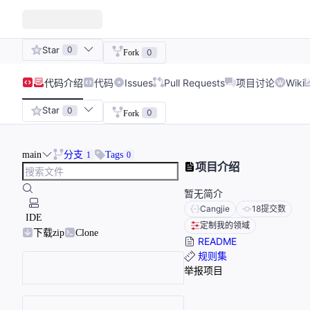
Star
0
0
Fork
代码
介绍
代码
Issues
Pull Requests
项目讨论
Wiki
Star
0
0
Fork
main
分支
Tags
1
0
项目介绍
暂无简介
Cangjie
18
提交数
IDE
定制我的领域
下载zip
Clone
README
规则集
举报项目