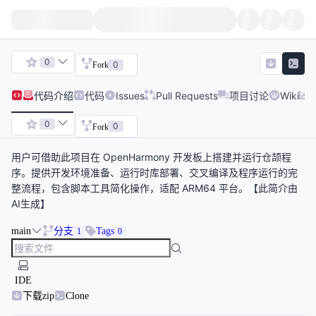
0
0
Fork
代码
介绍
代码
Issues
Pull Requests
项目讨论
Wiki
0
0
Fork
用户可借助此项目在 OpenHarmony 开发板上搭建并运行仓颉程
序。提供开发环境准备、运行时库部署、交叉编译及程序运行的完
整流程，包含脚本工具简化操作，适配 ARM64 平台。【此简介由
AI生成】
main
分支
Tags
1
0
IDE
下载zip
Clone