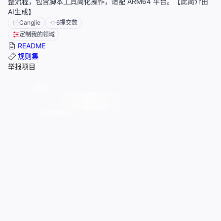
整流程，包含脚本工具简化操作，适配 ARM64 平台。【此简介由
AI生成】
Cangjie
6
提交数
定制我的领域
README
规则集
举报项目