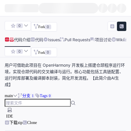
0
0
Fork
代码
介绍
代码
Issues
Pull Requests
项目讨论
Wiki
0
0
Fork
用户可借助此项目在 OpenHarmony 开发板上搭建仓颉程序运行环
境，实现仓颉代码的交叉编译与运行。核心功能包括工具链配置、
运行时库部署及编译脚本封装，简化开发流程。【此简介由AI生
成】
main
分支
Tags
1
0
IDE
下载zip
Clone