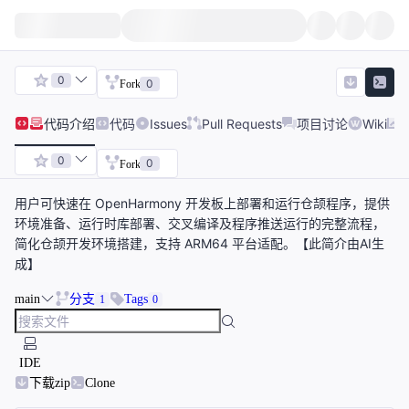
0
0
Fork
代码
介绍
代码
Issues
Pull Requests
项目讨论
Wiki
0
0
Fork
用户可快速在 OpenHarmony 开发板上部署和运行仓颉程序，提供
环境准备、运行时库部署、交叉编译及程序推送运行的完整流程，
简化仓颉开发环境搭建，支持 ARM64 平台适配。【此简介由AI生
成】
main
分支
Tags
1
0
IDE
下载zip
Clone