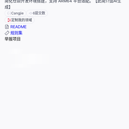
简化仓颉开发环境搭建，支持 ARM64 平台适配。【此简介由AI生
成】
Cangjie
6
提交数
定制我的领域
README
规则集
举报项目