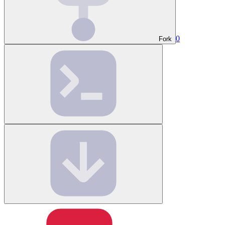
0
Fork