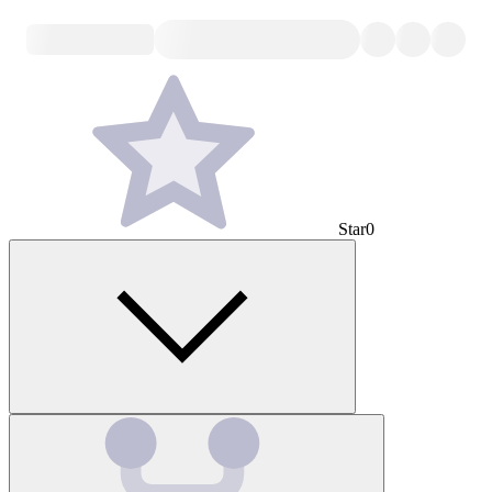
Star
0